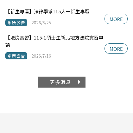
最｜新｜消｜息
NEWS
系所公告
活動訊息
國際交流
實習/徵才
榮譽榜
電子報
【新生專區】法律學系115轉學生及轉系生手冊
MORE
系所公告
2026/7/9
【新生專區】法律學系115大一新生專區
MORE
系所公告
2026/6/25
【法院實習】115-1碩士生新北地方法院實習申
請
MORE