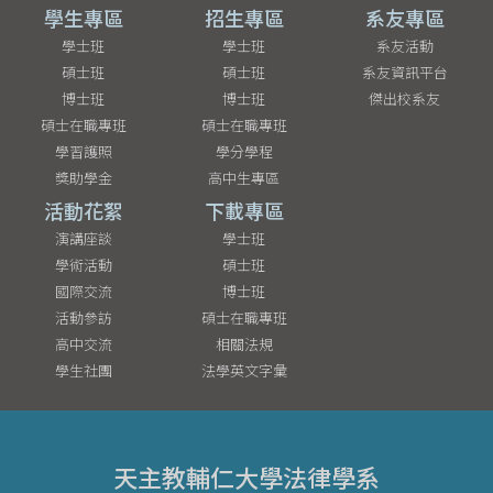
最新消息
系所介紹
本系成員
系所公告
主任的話
專任教師
活動訊息
宗旨與教育目標
兼任教師
國際交流
沿革與系史
行政人員
實習/徵才
特色學習
榮譽榜
學習空間
電子報
畢業出路
學生專區
招生專區
系友專區
學士班
學士班
系友活動
碩士班
碩士班
系友資訊平台
博士班
博士班
傑出校系友
碩士在職專班
碩士在職專班
學習護照
學分學程
獎助學金
高中生專區