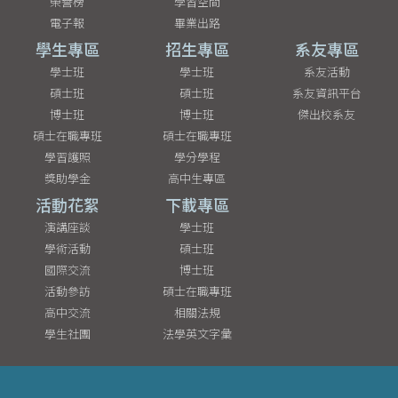
榮譽榜
學習空間
電子報
畢業出路
學生專區
招生專區
系友專區
學士班
學士班
系友活動
碩士班
碩士班
系友資訊平台
博士班
博士班
傑出校系友
碩士在職專班
碩士在職專班
學習護照
學分學程
獎助學金
高中生專區
活動花絮
下載專區
演講座談
學士班
學術活動
碩士班
國際交流
博士班
活動參訪
碩士在職專班
高中交流
相關法規
學生社團
法學英文字彙