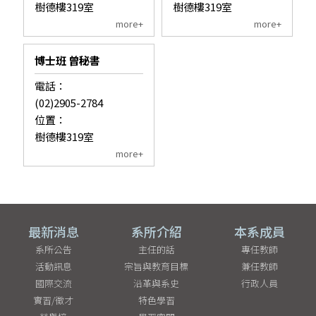
樹德樓319室
樹德樓319室
more+
more+
博士班 曾秘書
電話：
(02)2905-2784
位置：
樹德樓319室
more+
最新消息
系所介紹
本系成員
系所公告
主任的話
專任教師
活動訊息
宗旨與教育目標
兼任教師
國際交流
沿革與系史
行政人員
實習/徵才
特色學習