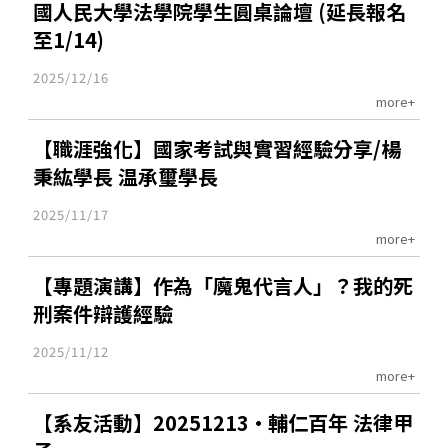
國人民大學法學院學生圓桌論壇 (延長報名
至1/14)
2025/12/16
more+
【職涯強化】國家考試與實習經驗分享/楊
秉紘學長 温承璽學長
2025/11/17
more+
【專題演講】作為「魔鬼代言人」？我的死
刑案件辯護經驗
2025/11/12
more+
【系友活動】20251213•輔仁百年 法律甲