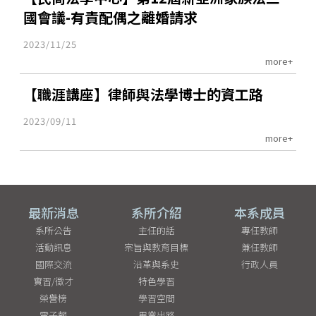
國會議-有責配偶之離婚請求
2023/11/25
more+
【職涯講座】律師與法學博士的資工路
2023/09/11
more+
最新消息
系所介紹
本系成員
系所公告
主任的話
專任教師
活動訊息
宗旨與教育目標
兼任教師
國際交流
沿革與系史
行政人員
實習/徵才
特色學習
榮譽榜
學習空間
電子報
畢業出路