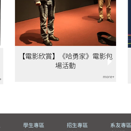
【電影欣賞】《哈勇家》電影包
場活動
more+
+
員
學生專區
招生專區
系友專