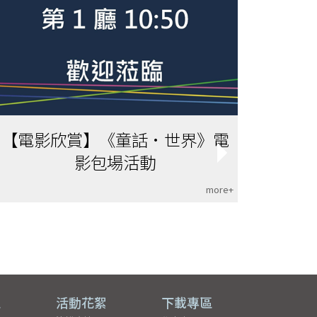
【電影欣賞】《童話•世界》電
影包場活動
more+
區
活動花絮
下載專區