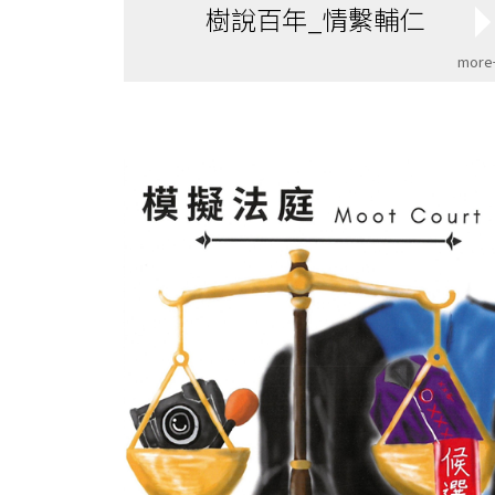
樹說百年_情繫輔仁
more