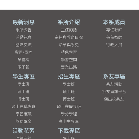
最新消息
系所介紹
本系成員
系所公告
主任的話
專任教師
活動訊息
宗旨與教育目標
兼任教師
國際交流
沿革與系史
行政人員
實習/徵才
特色學習
榮譽榜
學習空間
電子報
畢業出路
學生專區
招生專區
系友專區
學士班
學士班
系友活動
碩士班
碩士班
系友資訊平台
博士班
博士班
傑出校系友
碩士在職專班
碩士在職專班
學習護照
學分學程
獎助學金
高中生專區
活動花絮
下載專區
演講座談
學士班