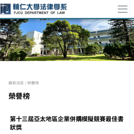
最新消息
/
榮譽榜
榮譽榜
第十三屆亞太地區企業併購模擬競賽最佳書
狀獎