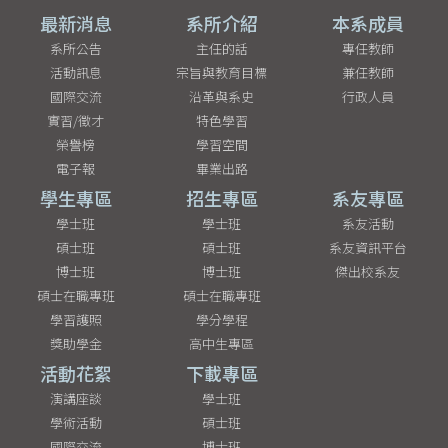
最新消息
系所介紹
本系成員
系所公告
主任的話
專任教師
活動訊息
宗旨與教育目標
兼任教師
國際交流
沿革與系史
行政人員
實習/徵才
特色學習
榮譽榜
學習空間
電子報
畢業出路
學生專區
招生專區
系友專區
學士班
學士班
系友活動
碩士班
碩士班
系友資訊平台
博士班
博士班
傑出校系友
碩士在職專班
碩士在職專班
學習護照
學分學程
獎助學金
高中生專區
活動花絮
下載專區
演講座談
學士班
學術活動
碩士班
國際交流
博士班