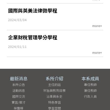
國際與英美法律微學程
2024/03/04
more+
企業財稅管理學分學程
2024/01/11
more+
最新消息
系所介紹
本系成員
系所公告
主任的話
專任教師
活動訊息
宗旨與教育目標
兼任教師
國際交流
沿革與系史
行政人員
實習/徵才
特色學習
榮譽榜
學習空間