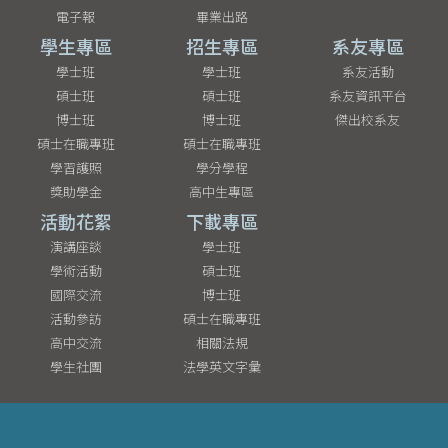
電子報
畢業出路
學生專區
招生專區
系友專區
學士班
學士班
系友活動
碩士班
碩士班
系友資訊平台
博士班
博士班
傑出校系友
碩士在職專班
碩士在職專班
學習護照
學分學程
獎助學金
高中生專區
活動花絮
下載專區
演講座談
學士班
學術活動
碩士班
國際交流
博士班
活動參訪
碩士在職專班
高中交流
相關法規
學生社團
法學英文字彙