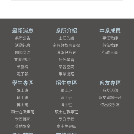
最新消息
系所介紹
本系成員
系所公告
主任的話
專任教師
活動訊息
宗旨與教育目標
兼任教師
國際交流
沿革與系史
行政人員
實習/徵才
特色學習
榮譽榜
學習空間
電子報
畢業出路
學生專區
招生專區
系友專區
學士班
學士班
系友活動
碩士班
碩士班
系友資訊平台
博士班
博士班
傑出校系友
碩士在職專班
碩士在職專班
學習護照
學分學程
獎助學金
高中生專區