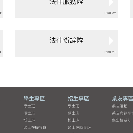
法律服務隊
+
more+
法律辯論隊
+
more+
員
學生專區
招生專區
系友專
學士班
學士班
系友活動
碩士班
碩士班
系友資訊平
博士班
博士班
傑出校系友
碩士在職專班
碩士在職專班