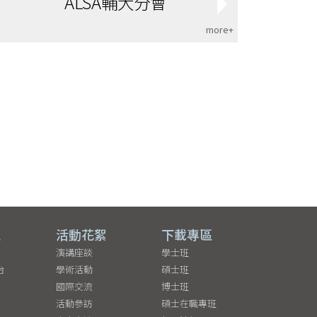
ALSA輔大分會
more+
區
活動花絮
下載專區
演講座談
學士班
台
學術活動
碩士班
國際交流
博士班
活動參訪
碩士在職專班