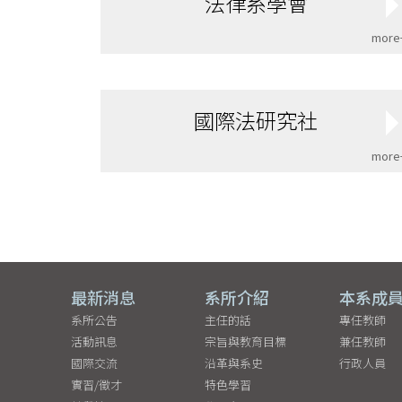
法律系學會
more
國際法研究社
more
最新消息
系所介紹
本系成
系所公告
主任的話
專任教師
活動訊息
宗旨與教育目標
兼任教師
國際交流
沿革與系史
行政人員
實習/徵才
特色學習