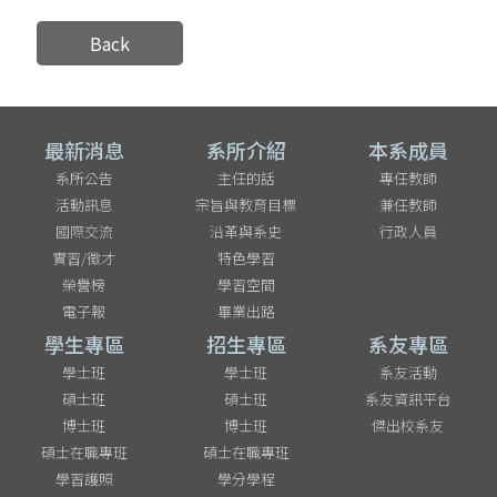
Back
最新消息
系所介紹
本系成員
系所公告
主任的話
專任教師
活動訊息
宗旨與教育目標
兼任教師
國際交流
沿革與系史
行政人員
實習/徵才
特色學習
榮譽榜
學習空間
電子報
畢業出路
學生專區
招生專區
系友專區
學士班
學士班
系友活動
碩士班
碩士班
系友資訊平台
博士班
博士班
傑出校系友
碩士在職專班
碩士在職專班
學習護照
學分學程