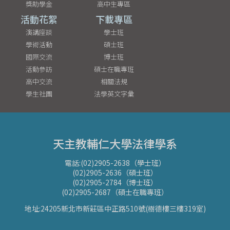
獎助學金
高中生專區
活動花絮
下載專區
演講座談
學士班
學術活動
碩士班
國際交流
博士班
活動參訪
碩士在職專班
高中交流
相關法規
學生社團
法學英文字彙
天主教輔仁大學法律學系
電話:(02)2905-2638（學士班）
(02)2905-2636（碩士班）
(02)2905-2784（博士班）
(02)2905-2687（碩士在職專班）
地址:24205新北市新莊區中正路510號(樹德樓三樓319室)