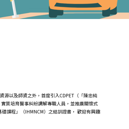
資源以及師資之外，首度引入CDPET（「陳忠純
，實質培育醫事糾紛調解專職人員，並推廣關懷式
礎課程」（IHMNCM）之結訓證書， 歡迎有興趣