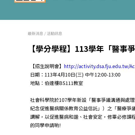
最新消息
/
活動訊息
【學分學程】113學年「醫事
【招生說明會】
http://activity.dsa.fju.edu.tw/A
日期：113年4月10日(三) 中午12:00-13:00
地點：伯達樓BS111教室
社會科學院於107學年新設「醫事爭議溝通與處
紀念促進醫病關係教育公益信託」）之「醫療爭
調解，以促進醫病和諧、社會安定，修畢必修課程並
的同學申請喲!