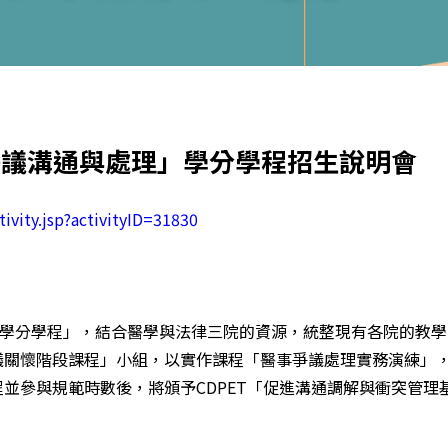
爭議溝通與處理」學分學程招生說明會
ctivity.jsp?activityID=31830
理學分學程」，結合醫學與法律三院的資源，統整現有各院的教學
議關懷階段課程」小組，以實作課程「醫事爭議處理實務演練」
參與規範時數後，將頒予CDPET「促進溝通調解與衝突管理基