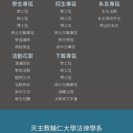
學生專區
招生專區
系友專區
學士班
學士班
系友活動
碩士班
碩士班
系友資訊平台
博士班
博士班
傑出校系友
碩士在職專班
碩士在職專班
學習護照
學分學程
獎助學金
高中生專區
活動花絮
下載專區
演講座談
學士班
學術活動
碩士班
國際交流
博士班
活動參訪
碩士在職專班
高中交流
相關法規
學生社團
法學英文字彙
天主教輔仁大學法律學系