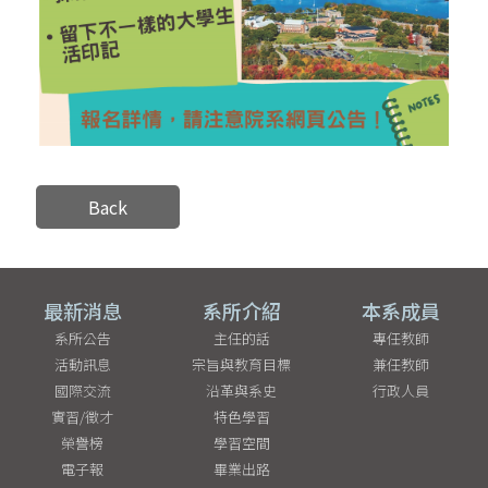
Back
最新消息
系所介紹
本系成員
系所公告
主任的話
專任教師
活動訊息
宗旨與教育目標
兼任教師
國際交流
沿革與系史
行政人員
實習/徵才
特色學習
榮譽榜
學習空間
電子報
畢業出路