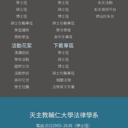
學士班
學士班
系友活動
碩士班
碩士班
系友資訊平台
博士班
博士班
傑出校系友
碩士在職專班
碩士在職專班
學習護照
學分學程
獎助學金
高中生專區
活動花絮
下載專區
演講座談
學士班
學術活動
碩士班
國際交流
博士班
活動參訪
碩士在職專班
高中交流
相關法規
學生社團
法學英文字彙
天主教輔仁大學法律學系
電話:(02)2905-2638（學士班）