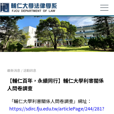
最新消息
/
活動訊息
【輔仁百年，永續同行】輔仁大學利害關係
人問卷調查
「輔仁大學利害關係人問卷調查」網址：
https://sdirc.fju.edu.tw/articlePage/244/281?