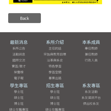
Back
最新消息
系所介紹
本系成員
系所公告
主任的話
專任教師
活動訊息
宗旨與教育目標
兼任教師
國際交流
沿革與系史
行政人員
實習/徵才
特色學習
榮譽榜
學習空間
電子報
畢業出路
學生專區
招生專區
系友專區
學士班
學士班
系友活動
碩士班
碩士班
系友資訊平台
博士班
博士班
傑出校系友
碩士在職專班
碩士在職專班