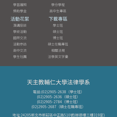
學習護照
學分學程
獎助學金
高中生專區
活動花絮
下載專區
演講座談
學士班
學術活動
碩士班
國際交流
博士班
活動參訪
碩士在職專班
高中交流
相關法規
學生社團
法學英文字彙
天主教輔仁大學法律學系
電話:(02)2905-2638（學士班）
(02)2905-2636（碩士班）
(02)2905-2784（博士班）
(02)2905-2687（碩士在職專班）
地址:24205新北市新莊區中正路510號(樹德樓三樓319室)