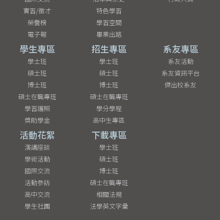
實習/徵才
特色學習
榮譽榜
學習空間
電子報
畢業出路
學生專區
招生專區
系友專區
學士班
學士班
系友活動
碩士班
碩士班
系友資訊平台
博士班
博士班
傑出校系友
碩士在職專班
碩士在職專班
學習護照
學分學程
獎助學金
高中生專區
活動花絮
下載專區
演講座談
學士班
學術活動
碩士班
國際交流
博士班
活動參訪
碩士在職專班
高中交流
相關法規
學生社團
法學英文字彙