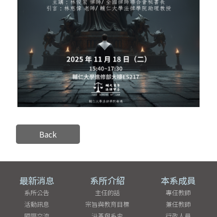
Back
最新消息
系所介紹
本系成員
系所公告
主任的話
專任教師
活動訊息
宗旨與教育目標
兼任教師
國際交流
沿革與系史
行政人員