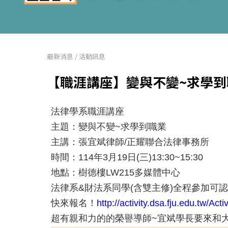
最新消息
/
活動訊息
【職涯講座】變與不變~求學到
法律學系職涯講座

主題：變與不變~求學到職業

主講：張宜斌律師/正耀聯合法律事務所

時間：114年3月19日(三)13:30~15:30

地點：樹德樓LW215多媒體中心

法律系&財法系同學(含雙主修)全程參加可認
快來報名！
http://activity.dsa.fju.edu.tw/Act