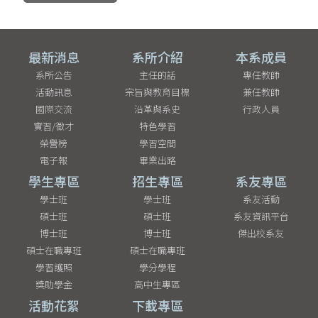
最新消息
系所介紹
本系成員
系所公告
主任的話
專任教師
活動訊息
宗旨與教育目標
兼任教師
國際交流
沿革與系史
行政人員
實習/徵才
特色學習
榮譽榜
學習空間
電子報
畢業出路
學生專區
招生專區
系友專區
學士班
學士班
系友活動
碩士班
碩士班
系友資訊平台
博士班
博士班
傑出校系友
碩士在職專班
碩士在職專班
學習護照
學分學程
獎助學金
高中生專區
活動花絮
下載專區