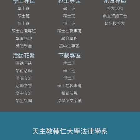
學生專區
招生專區
系友專區
學士班
學士班
系友活動
碩士班
碩士班
系友資訊平台
博士班
博士班
傑出校系友
碩士在職專班
碩士在職專班
學習護照
學分學程
獎助學金
高中生專區
活動花絮
下載專區
演講座談
學士班
學術活動
碩士班
國際交流
博士班
活動參訪
碩士在職專班
高中交流
相關法規
學生社團
法學英文字彙
天主教輔仁大學法律學系