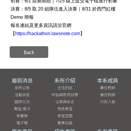
初賽：6/1 競賽開始｜7/25 線上提交電子檔進行初審
決賽：8/5 取 20 組隊伍進入決賽｜8/31 於西門紅樓
Demo 簡報
報名連結及更多資訊請洽官網
【
https://hackathon.lawsnote.com
】
Back
最新消息
系所介紹
本系成員
系所公告
主任的話
專任教師
活動訊息
宗旨與教育目標
兼任教師
國際交流
沿革與系史
行政人員
實習/徵才
特色學習
榮譽榜
學習空間
電子報
畢業出路