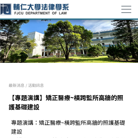
最新消息
/
活動訊息
【專題演講】矯正醫療~橫跨監所高牆的照
護基礎建設
專題演講：矯正醫療~橫跨監所高牆的照護基礎
建設