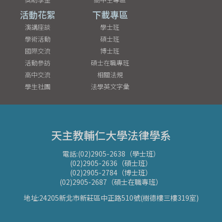
活動花絮
下載專區
演講座談
學士班
學術活動
碩士班
國際交流
博士班
活動參訪
碩士在職專班
高中交流
相關法規
學生社團
法學英文字彙
天主教輔仁大學法律學系
電話:(02)2905-2638（學士班）
(02)2905-2636（碩士班）
(02)2905-2784（博士班）
(02)2905-2687（碩士在職專班）
地址:24205新北市新莊區中正路510號(樹德樓三樓319室)