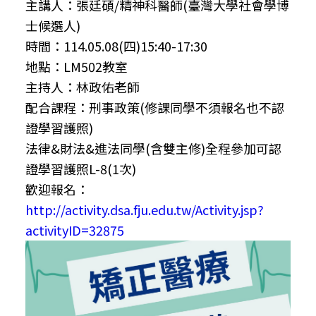
主講人：張廷碩/精神科醫師(臺灣大學社會學博
士候選人)
時間：114.05.08(四)15:40-17:30
地點：LM502教室
主持人：林政佑老師
配合課程：刑事政策(修課同學不須報名也不認
證學習護照)
法律&財法&進法同學(含雙主修)全程參加可認
證學習護照L-8(1次)
歡迎報名：
http://activity.dsa.fju.edu.tw/Activity.jsp?
activityID=32875