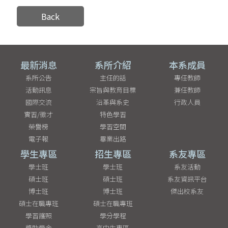
Back
最新消息
系所介紹
本系成員
系所公告
主任的話
專任教師
活動訊息
宗旨與教育目標
兼任教師
國際交流
沿革與系史
行政人員
實習/徵才
特色學習
榮譽榜
學習空間
電子報
畢業出路
學生專區
招生專區
系友專區
學士班
學士班
系友活動
碩士班
碩士班
系友資訊平台
博士班
博士班
傑出校系友
碩士在職專班
碩士在職專班
學習護照
學分學程
獎助學金
高中生專區