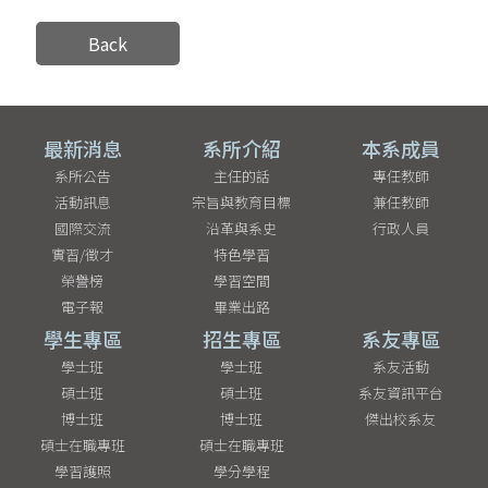
Back
最新消息
系所介紹
本系成員
系所公告
主任的話
專任教師
活動訊息
宗旨與教育目標
兼任教師
國際交流
沿革與系史
行政人員
實習/徵才
特色學習
榮譽榜
學習空間
電子報
畢業出路
學生專區
招生專區
系友專區
學士班
學士班
系友活動
碩士班
碩士班
系友資訊平台
博士班
博士班
傑出校系友
碩士在職專班
碩士在職專班
學習護照
學分學程