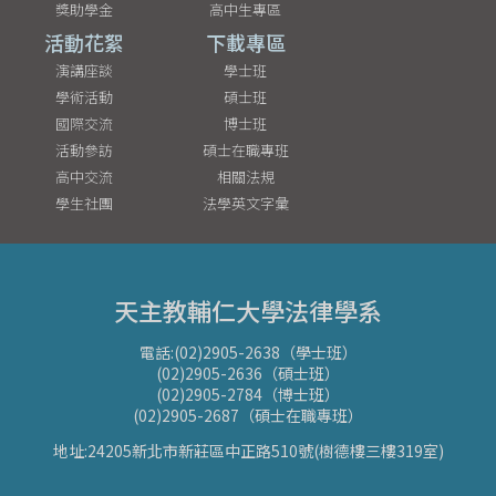
獎助學金
高中生專區
活動花絮
下載專區
演講座談
學士班
學術活動
碩士班
國際交流
博士班
活動參訪
碩士在職專班
高中交流
相關法規
學生社團
法學英文字彙
天主教輔仁大學法律學系
電話:(02)2905-2638（學士班）
(02)2905-2636（碩士班）
(02)2905-2784（博士班）
(02)2905-2687（碩士在職專班）
地址:24205新北市新莊區中正路510號(樹德樓三樓319室)