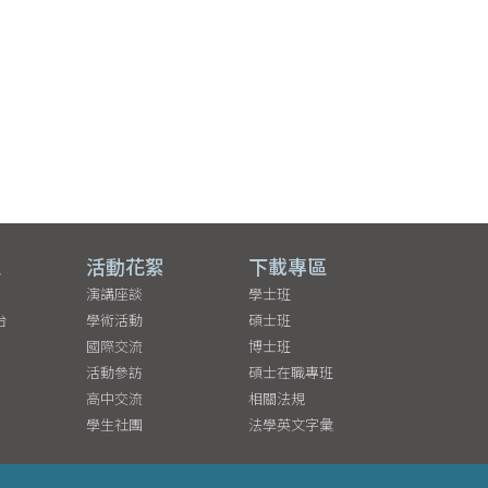
區
活動花絮
下載專區
演講座談
學士班
台
學術活動
碩士班
國際交流
博士班
活動參訪
碩士在職專班
高中交流
相關法規
學生社團
法學英文字彙