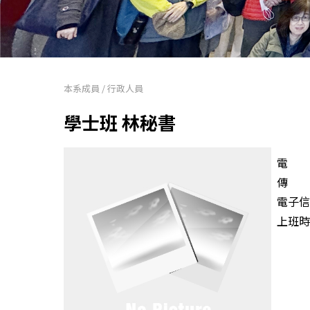
本系成員
/
行政人員
學士班 林秘書
電 話：
傳 真：
電子信
上班時間