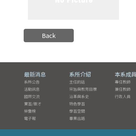
Back
最新消息
系所介紹
本系成
系所公告
主任的話
專任教師
活動訊息
宗旨與教育目標
兼任教師
國際交流
沿革與系史
行政人員
實習/徵才
特色學習
榮譽榜
學習空間
電子報
畢業出路