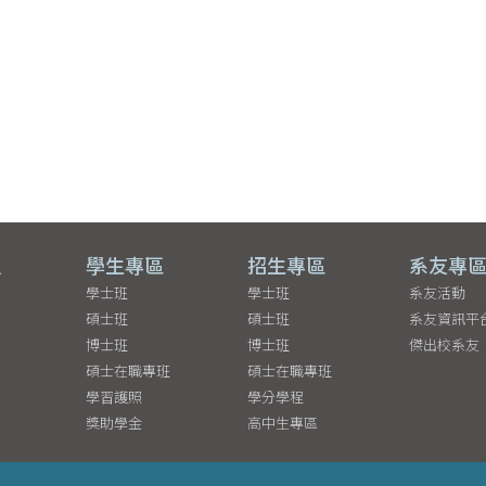
員
學生專區
招生專區
系友專
學士班
學士班
系友活動
碩士班
碩士班
系友資訊平
博士班
博士班
傑出校系友
碩士在職專班
碩士在職專班
學習護照
學分學程
獎助學金
高中生專區