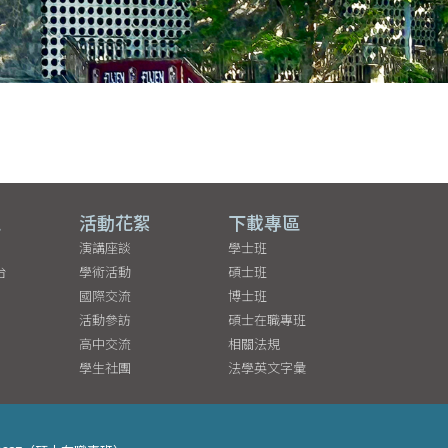
區
活動花絮
下載專區
演講座談
學士班
台
學術活動
碩士班
國際交流
博士班
活動參訪
碩士在職專班
高中交流
相關法規
學生社團
法學英文字彙