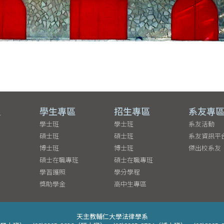
員
學生專區
招生專區
系友專
學士班
學士班
系友活動
碩士班
碩士班
系友資訊平
博士班
博士班
傑出校系友
碩士在職專班
碩士在職專班
學習護照
學分學程
獎助學金
高中生專區
天主教輔仁大學法律學系