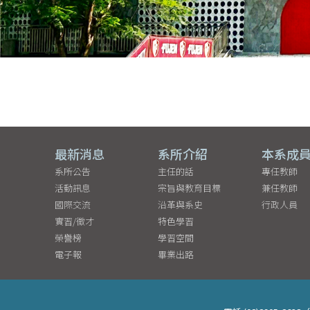
最新消息
系所介紹
本系成
系所公告
主任的話
專任教師
活動訊息
宗旨與教育目標
兼任教師
國際交流
沿革與系史
行政人員
實習/徵才
特色學習
榮譽榜
學習空間
電子報
畢業出路