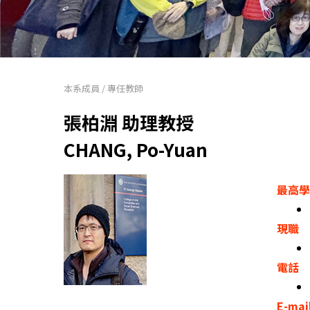
本系成員
/
專任教師
張柏淵 助理教授
CHANG, Po-Yuan
最高學
現職
電話
E-ma