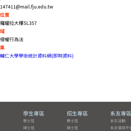
147411@mail.fju.edu.tw
室位置
羅耀拉大樓SL357
領域
侵權行為法
成果
輔仁大學學術統計資料網(即時資料)
員
學生專區
招生專區
系友專
學士班
學士班
系友活動
碩士班
碩士班
系友資訊平