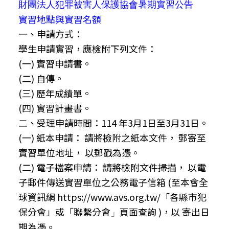
財團法人犯罪被害人保護協會暑期實習公告
實習地點與實習名額
一、申請方式：
學生申請實習，應檢附下列文件：
(一) 實習申請書。
(二) 自傳。
(三) 歷年成績單。
(四) 實習計畫書。
二、受理申請時間：114 年3月1日至3月31日。
(一) 紙本申請： 請將檢附之紙本文件， 郵寄至
實習單位地址， 以郵戳為憑。
(二) 電子檔案申請： 請將檢附文件掃描， 以電
子郵件傳送實習單位之公務電子信箱 (至本會全
球資訊網 https://www.avs.org.tw/「各縣市犯
保分會」或「聯繫分會
頁面查詢 )，以 寄出日
」
期為憑。