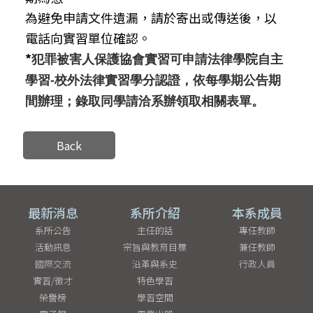
為避免申請文件遺漏，請於寄出或傳送後，以
電話向實習單位確認。
*
犯罪被害人保護協會實習可申請法律學院自主
學習-校外法律實習學分認證，依每學期公告期
間辦理；錄取同學請洽系辦領取相關表單。
Back
最新消息
系所介紹
本系成員
系所公告
主任的話
專任教師
活動訊息
宗旨與教育目標
兼任教師
國際交流
沿革與系史
行政人員
實習/徵才
特色學習
榮譽榜
學習空間