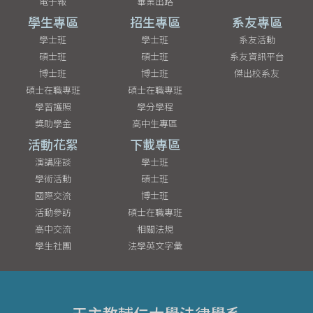
電子報
畢業出路
學生專區
招生專區
系友專區
學士班
學士班
系友活動
碩士班
碩士班
系友資訊平台
博士班
博士班
傑出校系友
碩士在職專班
碩士在職專班
學習護照
學分學程
獎助學金
高中生專區
活動花絮
下載專區
演講座談
學士班
學術活動
碩士班
國際交流
博士班
活動參訪
碩士在職專班
高中交流
相關法規
學生社團
法學英文字彙