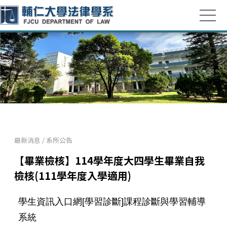
最新消息
/
系所公告
【畢業檢核】114學年度大四學生畢業自我
檢核(111學年度入學適用)
學生資訊入口網[學習診斷]課程診斷與學習輔導
系統