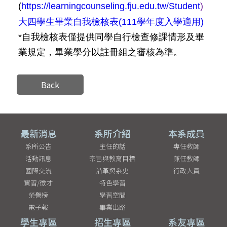
(
https://learningcounseling.fju.edu.tw/Student
)
大四學生畢業自我檢核表(111學年度入學適用)
*自我檢核表僅提供同學自行檢查修課情形及畢
業規定，畢業學分以註冊組之審核為準。
Back
最新消息
系所介紹
本系成員
系所公告
主任的話
專任教師
活動訊息
宗旨與教育目標
兼任教師
國際交流
沿革與系史
行政人員
實習/徵才
特色學習
榮譽榜
學習空間
電子報
畢業出路
學生專區
招生專區
系友專區