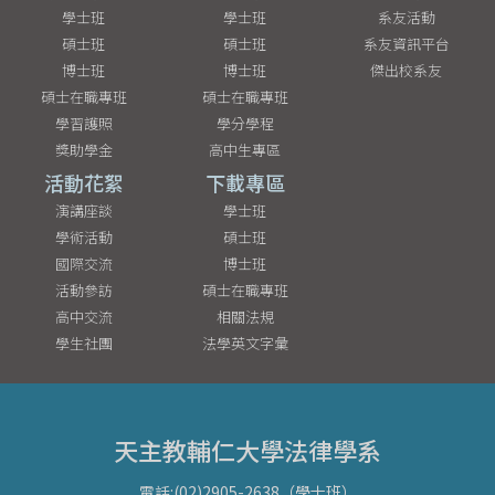
學士班
學士班
系友活動
碩士班
碩士班
系友資訊平台
博士班
博士班
傑出校系友
碩士在職專班
碩士在職專班
學習護照
學分學程
獎助學金
高中生專區
活動花絮
下載專區
演講座談
學士班
學術活動
碩士班
國際交流
博士班
活動參訪
碩士在職專班
高中交流
相關法規
學生社團
法學英文字彙
天主教輔仁大學法律學系
電話:(02)2905-2638（學士班）