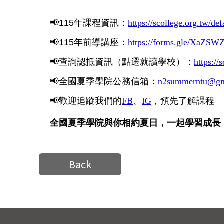
📢115年
課程資訊：
https://scollege.org.tw/def
📢115年前導講座：
https://forms.gle/XaZ
📢
查詢認抵資訊（點選就讀學校）：
https://
📢
全國夏季學院公務信箱：
n2summerntu@gm
📢
歡迎追蹤我們的
FB
、
IG
，預先了解課程
全國夏季學院與你相約夏日，一起學習成長
Back