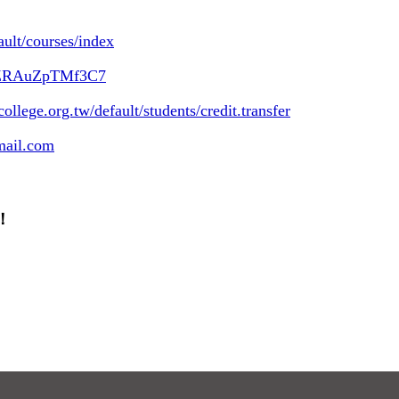
ault/courses/index
SWZRAuZpTMf3C7
scollege.org.tw/default/students/credit.transfer
ail.com
！