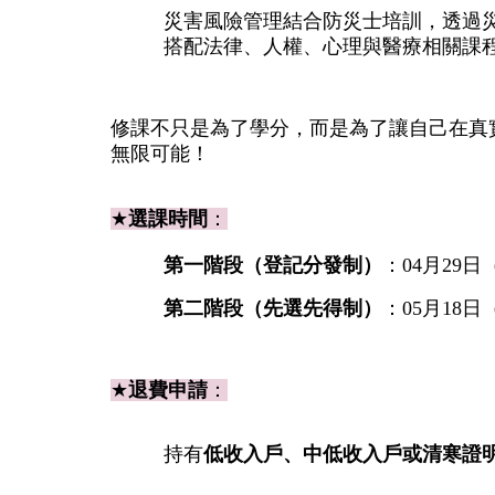
災害風險管理結合防災士培訓，透過
搭配法律、人權、心理與醫療相關課
修課不只是為了學分，而是為了讓自己在真
無限可能！ 
★
選課時間
：
第一階段（登記分發制）
：04月29日（
第二階段（先選先得制）
：05月18日
★
退費申請
：
持有
低收入戶、中低收入戶或清寒證