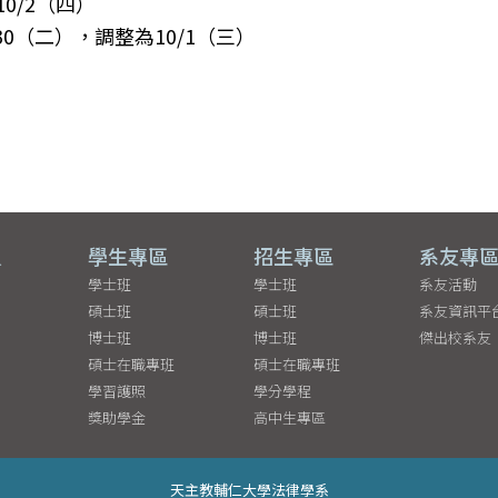
0/2（四）
30（二），調整為10/1（三）
員
學生專區
招生專區
系友專
學士班
學士班
系友活動
碩士班
碩士班
系友資訊平
博士班
博士班
傑出校系友
碩士在職專班
碩士在職專班
學習護照
學分學程
獎助學金
高中生專區
天主教輔仁大學法律學系