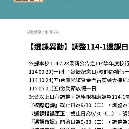
最新消息
/
系所公告
【選課異動】調整114-1選課
依據本校114.7.28最新公告之114學年度
114.09.29(一)孔子誕辰紀念日/教師節補假
114.10.24(五)台灣光復暨金門古寧頭大
115.05.01(五)勞動節放假一日
配合以上日程調整，課務組相應調整114-1
『
校際選課』
截止日為9/30（二），調整為1
『
選課錯誤更正』
截止日為9/30（二），調
『
選課確認
』開始日為9/30（二），調整為1