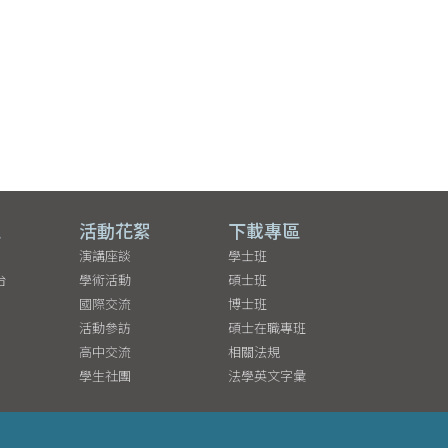
區
活動花絮
下載專區
演講座談
學士班
台
學術活動
碩士班
國際交流
博士班
活動參訪
碩士在職專班
高中交流
相關法規
學生社團
法學英文字彙