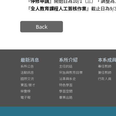
『
停修申請
』開始日為10/1（三），調整為1
『
全人教育課程人工簽核作業
』截止日為9/
Back
最新消息
系所介紹
本系成
系所公告
主任的話
專任教師
活動訊息
宗旨與教育目標
兼任教師
國際交流
沿革與系史
行政人員
實習/徵才
特色學習
榮譽榜
學習空間
電子報
畢業出路