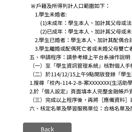
🚨戶籍及所得列計人口範圍如下：
1.學生未婚者:
(1)未成年：學生本人、加計其父母或法
(2)已成年：學生本人、加計其父母或未
2.學生已婚者：學生本人、加計其配偶合
3.學生離婚或配偶死亡者或未婚父母雙亡
五、申請程序：請參考線上平台系操作說明
（一）至「學生資訊管理系統」核對個人手
（二）於114/12/15上午9點開放登錄「
1.搜尋「校內-114-2-B-案XXXXXX
2.於「個人設定」頁面填本人完整金融帳戶
（三）完成以上程序後，再將［應備資料］
六、核定名單及學習服務單位：合格名單及服務
Back