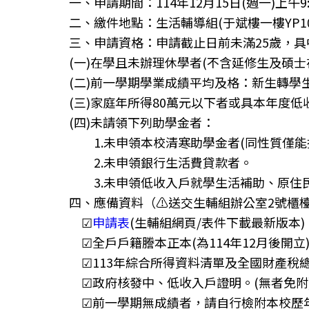
一、申請期間：114年12月15日(週一)上午9:0
二、繳件地點：生活輔導組(于斌樓一樓YP10
三、申請資格：申請截止日前未滿25歲，
(一)在學且未辦理休學者(不含延修生及碩士
(二)前一學期學業成績平均及格：新生轉
(三)家庭年所得80萬元以下者或具本年度
(四)未請領下列助學金者：
1.未申領本校清寒助學金者(同性質僅能
2.未申領銀行生活費貸款者。
3.未申領低收入戶就學生活補助、原住民
四、應備資料（⚠️送交生輔組辦公室2號櫃
☑
申請表
(生輔組網頁/表件下載最新版本)
☑全戶戶籍謄本正本(為114年12月後開
☑113年綜合所得資料清單及全國財產稅總
☑政府核發中、低收入戶證明。(無者免附
☑前一學期無成績者，請自行檢附本校歷