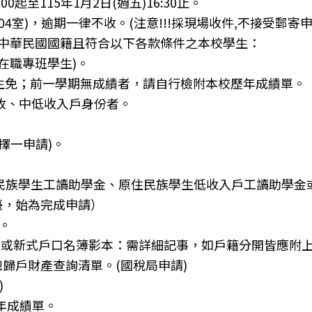
0起至115年1月2日(週五)16:30止。
4室)，逾期一律不收。(注意!!!採現場收件,不接受郵寄申
具中華民國國籍且符合以下各款條件之本校學生：
在職專班學生)。
學生免；前一學期無成績者，請自行檢附本校歷年成績單。
低收、中低收入戶身份者。
擇一申請)。
族學生工讀助學金、原住民族學生低收入戶工讀助學金
檯，始為完成申請）
 。
立)或新式戶口名簿影本：需詳細記事，如戶籍分開皆應附
歸戶財產查詢清單。(國稅局申請)
)
年成績單。