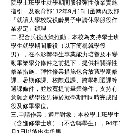
院學士班學生就學期間服役彈性修業實施
指引」及教育部112年9月15日函轉內政部
「就讀大學校院役齡男子申請休學服役作
業規定」辦理。
二.配合兵役政策推動，本校為支持學士班
學生就學期間服役（以下簡稱就學役
男），在不影響學生專業能力培養及不變
動畢業學分條件之前提下，提供相關彈性
修業措施。彈性修業措施包含放寬學期修
課、暑期修課、校際選課、跨學制選課等
選課條件，並放寬提前畢業條件，支持有
意願之就學役男得於就學期間同時完成服
役及修畢學位。
三.申請作業：適用對象：本校學士班學生
（含進修學士班）（不含轉學生），94年1
月1日以後出生役男。