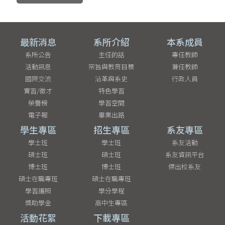
最新消息
系所介紹
本系成員
系所公告
主任的話
專任教師
活動訊息
宗旨與教育目標
兼任教師
國際交流
沿革與系史
行政人員
實習/徵才
特色學習
榮譽榜
學習空間
電子報
畢業出路
學生專區
招生專區
系友專區
學士班
學士班
系友活動
碩士班
碩士班
系友資訊平台
博士班
博士班
傑出校系友
碩士在職專班
碩士在職專班
學習護照
學分學程
獎助學金
高中生專區
活動花絮
下載專區