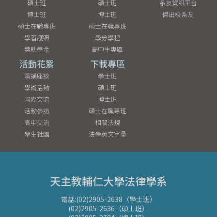
碩士班
碩士班
系友資訊平台
博士班
博士班
傑出校系友
碩士在職專班
碩士在職專班
學習護照
學分學程
獎助學金
高中生專區
活動花絮
下載專區
演講座談
學士班
學術活動
碩士班
國際交流
博士班
活動參訪
碩士在職專班
高中交流
相關法規
學生社團
法學英文字彙
天主教輔仁大學法律學系
電話:(02)2905-2638（學士班）
(02)2905-2636（碩士班）