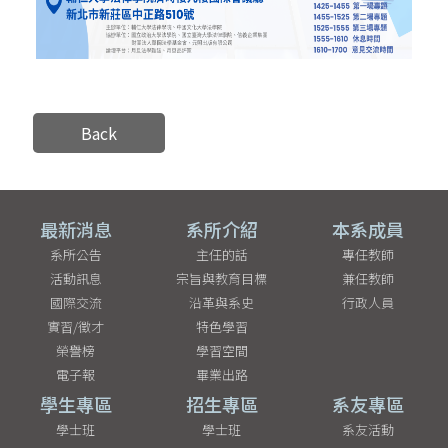
Back
最新消息
系所介紹
本系成員
系所公告
主任的話
專任教師
活動訊息
宗旨與教育目標
兼任教師
國際交流
沿革與系史
行政人員
實習/徵才
特色學習
榮譽榜
學習空間
電子報
畢業出路
學生專區
招生專區
系友專區
學士班
學士班
系友活動