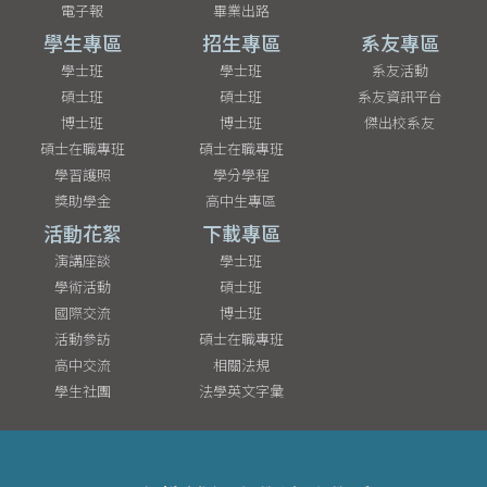
電子報
畢業出路
學生專區
招生專區
系友專區
學士班
學士班
系友活動
碩士班
碩士班
系友資訊平台
博士班
博士班
傑出校系友
碩士在職專班
碩士在職專班
學習護照
學分學程
獎助學金
高中生專區
活動花絮
下載專區
演講座談
學士班
學術活動
碩士班
國際交流
博士班
活動參訪
碩士在職專班
高中交流
相關法規
學生社團
法學英文字彙