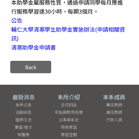
本助學金屬服務性質，通過申請同學每月應進
行服務學習達30小時，每期3個月。
公告
輔仁大學清寒學生助學金實施辦法(申請相關資
訊)
清寒助學金申請書
Back
最新消息
系所介紹
本系成員
系所公告
主任的話
專任教師
活動訊息
宗旨與教育目標
兼任教師
國際交流
沿革與系史
行政人員
實習/徵才
特色學習
榮譽榜
學習空間