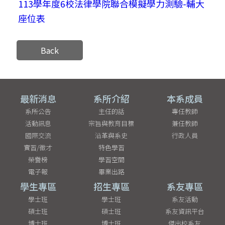
113學年度6校法律學院聯合模擬學力測驗-輔大
座位表
Back
最新消息
系所介紹
本系成員
系所公告
主任的話
專任教師
活動訊息
宗旨與教育目標
兼任教師
國際交流
沿革與系史
行政人員
實習/徵才
特色學習
榮譽榜
學習空間
電子報
畢業出路
學生專區
招生專區
系友專區
學士班
學士班
系友活動
碩士班
碩士班
系友資訊平台
博士班
博士班
傑出校系友