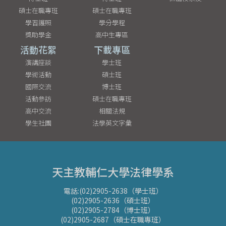
碩士在職專班
碩士在職專班
學習護照
學分學程
獎助學金
高中生專區
活動花絮
下載專區
演講座談
學士班
學術活動
碩士班
國際交流
博士班
活動參訪
碩士在職專班
高中交流
相關法規
學生社團
法學英文字彙
天主教輔仁大學法律學系
電話:(02)2905-2638（學士班）
(02)2905-2636（碩士班）
(02)2905-2784（博士班）
(02)2905-2687（碩士在職專班）