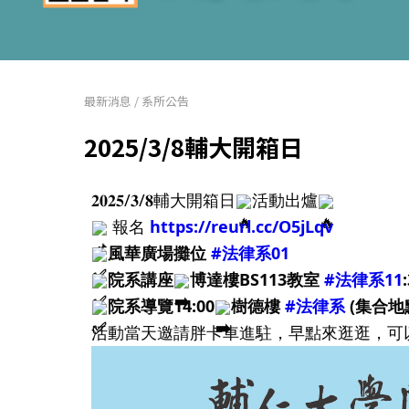
最新消息
/
系所公告
2025/3/8輔大開箱日
𝟐𝟎𝟐𝟓/𝟑/𝟖輔大開箱日
活動出爐
報名
https://reurl.cc/O5jLqv
風華廣場攤位
#法律系01
院系講座
博達樓BS113教室
#法律系11
院系導覽14:00
樹德樓
#法律系
(集合地
​活動當天邀請胖卡車進駐，早點來逛逛，可