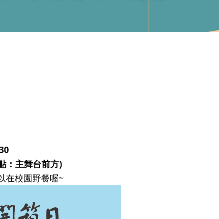
:30
點：主舞台前方)
以在校園野餐喔~