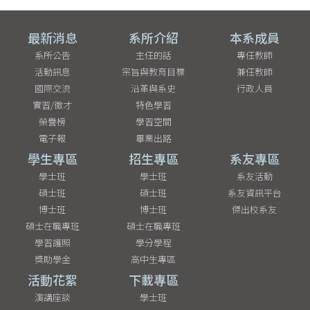
最新消息
系所介紹
本系成員
系所公告
主任的話
專任教師
活動訊息
宗旨與教育目標
兼任教師
國際交流
沿革與系史
行政人員
實習/徵才
特色學習
榮譽榜
學習空間
電子報
畢業出路
學生專區
招生專區
系友專區
學士班
學士班
系友活動
碩士班
碩士班
系友資訊平台
博士班
博士班
傑出校系友
碩士在職專班
碩士在職專班
學習護照
學分學程
獎助學金
高中生專區
活動花絮
下載專區
演講座談
學士班