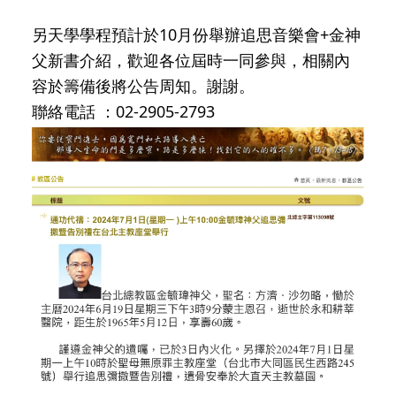
另天學學程預計於10月份舉辦追思音樂會+金神
父新書介紹，歡迎各位屆時一同參與，相關內
容於籌備後將公告周知。謝謝。
聯絡電話 ：02-2905-2793