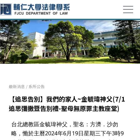
最新消息
/
系所公告
【追思告別】我們的家人~金毓瑋神父(7/1
追思彌撒暨告別禮-聖母無原罪主教座堂)
台北總教區金毓瑋神父，聖名：方濟．沙勿
略，慟於主曆2024年6月19日星期三下午3時9