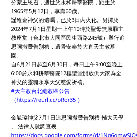
分蒙主恩召，逝世於永和耕莘醫院，距生於
1965年5月12日，享壽60歲。
謹遵金神父的遺囑，已於3日內火化。另擇於
2024年7月1日星期一上午10時於聖母無原罪主
教座堂（台北市大同區民生西路245號）舉行追
思彌撒暨告別禮，遺骨安奉於大直天主教墓
園。
自6月21日起至6月30日，每日上午9:00至晚上
6:00於永和耕莘醫院12樓聖堂開放供大家為金
神父的靈魂永享天父慈愛祈禱。
#天主教台北總教區公告
（https://reurl.cc/oRor35 ）
金毓瑋神父7月1日追思彌撒暨告別禮-輔大天學
、 法律人數調查表
https://docs.google.com/forms/d/1Nq6omwSjQ