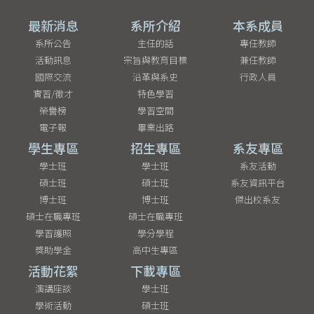
最新消息
系所介紹
本系成員
系所公告
主任的話
專任教師
活動訊息
宗旨與教育目標
兼任教師
國際交流
沿革與系史
行政人員
實習/徵才
特色學習
榮譽榜
學習空間
電子報
畢業出路
學生專區
招生專區
系友專區
學士班
學士班
系友活動
碩士班
碩士班
系友資訊平台
博士班
博士班
傑出校系友
碩士在職專班
碩士在職專班
學習護照
學分學程
獎助學金
高中生專區
活動花絮
下載專區
演講座談
學士班
學術活動
碩士班