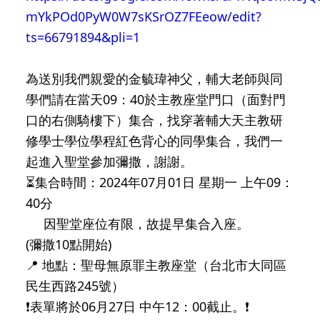
mYkPOd0PyW0W7sKSrOZ7FEeow/edit?
ts=66791894&pli=1
為送別我們親愛的金毓瑋神父，輔大老師與同
學們請在當天09：40於主教座堂門口（面對門
口的右側騎樓下）集合，找穿著輔大天主教研
修學士學位學程紅色背心的同學集合，我們一
起進入聖堂參加彌撒，謝謝。
⏳集合時間：2024年07月01日 星期一 上午09：
40分
因聖堂座位有限，故提早集合入座。
(彌撒10點開始)
📍 地點：聖母無原罪主教座堂（台北市大同區
民生西路245號）
❗表單將於06月27日 中午12：00截止。❗