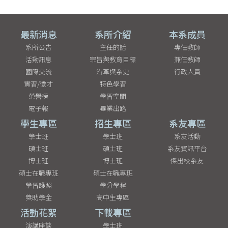
最新消息
系所介紹
本系成員
系所公告
主任的話
專任教師
活動訊息
宗旨與教育目標
兼任教師
國際交流
沿革與系史
行政人員
實習/徵才
特色學習
榮譽榜
學習空間
電子報
畢業出路
學生專區
招生專區
系友專區
學士班
學士班
系友活動
碩士班
碩士班
系友資訊平台
博士班
博士班
傑出校系友
碩士在職專班
碩士在職專班
學習護照
學分學程
獎助學金
高中生專區
活動花絮
下載專區
演講座談
學士班