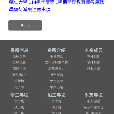
輔仁大學 114學年度第 1學期辦理教育部各類就
學優待減免注意事項
Back
最新消息
系所介紹
本系成員
系所公告
主任的話
專任教師
活動訊息
宗旨與教育目標
兼任教師
國際交流
沿革與系史
行政人員
實習/徵才
特色學習
榮譽榜
學習空間
電子報
畢業出路
學生專區
招生專區
系友專區
學士班
學士班
系友活動
碩士班
碩士班
系友資訊平台
博士班
博士班
傑出校系友