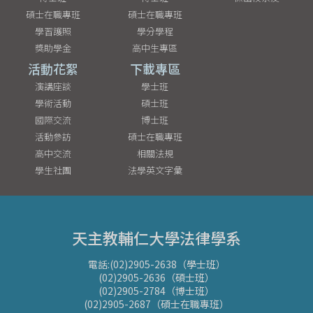
碩士在職專班
碩士在職專班
學習護照
學分學程
獎助學金
高中生專區
活動花絮
下載專區
演講座談
學士班
學術活動
碩士班
國際交流
博士班
活動參訪
碩士在職專班
高中交流
相關法規
學生社團
法學英文字彙
天主教輔仁大學法律學系
電話:(02)2905-2638（學士班）
(02)2905-2636（碩士班）
(02)2905-2784（博士班）
(02)2905-2687（碩士在職專班）