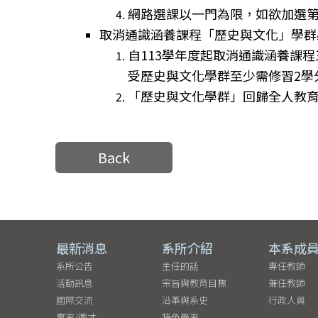
網路選課以一門為限，如欲加選
取消
通識涵養課程「歷史與文化」學群
自113學年度起取消通識涵養課
受歷史與文化學群至少需修習2學
「歷史與文化學群」回歸全人教
Back
最新消息
系所介紹
本系成
系所公告
主任的話
專任教師
活動訊息
宗旨與教育目標
兼任教師
國際交流
沿革與系史
行政人員
實習/徵才
特色學習