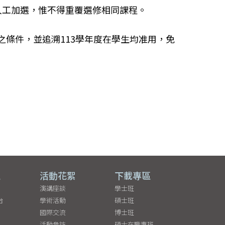
人工加選，惟不得重覆選修相同課程。
之條件，並追溯113學年度在學生均准用，免
區
活動花絮
下載專區
演講座談
學士班
台
學術活動
碩士班
國際交流
博士班
活動參訪
碩士在職專班