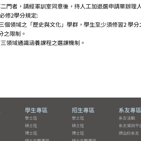
第二門者，請經軍訓室同意後，持人工加退選申請單辦理
必修
2學分規定:
程三個領域之「歷史與文化」學群，學生至少須修習2 學分
分之限制。
育三領域通識涵養課程之選課機制。
員
學生專區
招生專區
系友專
學士班
學士班
系友活動
碩士班
碩士班
系友資訊平
博士班
博士班
傑出校系友
碩士在職專班
碩士在職專班