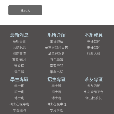
Back
最新消息
系所介紹
本系成員
系所公告
主任的話
專任教師
活動訊息
宗旨與教育目標
兼任教師
國際交流
沿革與系史
行政人員
實習/徵才
特色學習
榮譽榜
學習空間
電子報
畢業出路
學生專區
招生專區
系友專區
學士班
學士班
系友活動
碩士班
碩士班
系友資訊平台
博士班
博士班
傑出校系友
碩士在職專班
碩士在職專班
學習護照
學分學程