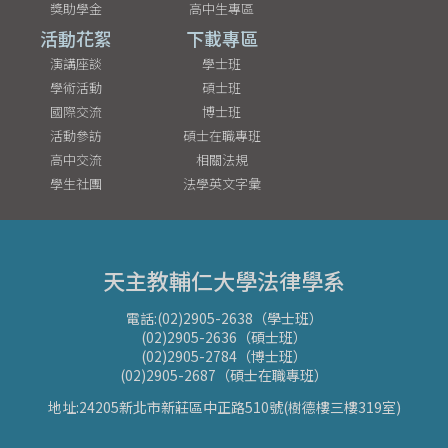
獎助學金
高中生專區
活動花絮
下載專區
演講座談
學士班
學術活動
碩士班
國際交流
博士班
活動參訪
碩士在職專班
高中交流
相關法規
學生社團
法學英文字彙
天主教輔仁大學法律學系
電話:(02)2905-2638（學士班）
(02)2905-2636（碩士班）
(02)2905-2784（博士班）
(02)2905-2687（碩士在職專班）
地址:24205新北市新莊區中正路510號(樹德樓三樓319室)