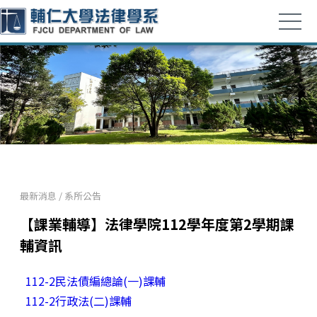
最新消息
/
系所公告
【課業輔導】法律學院112學年度第2學期課
輔資訊
112-2民法債編總論(一)課輔
112-2行政法(二)課輔