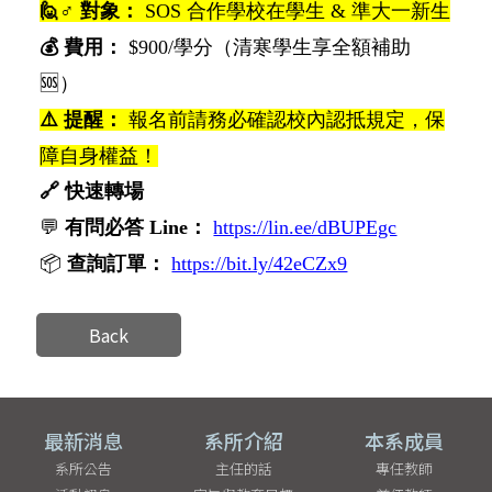
🙋
‍♂️ 對象：
 SOS 合作學校在學生 & 準大一新生
💰
 費用：
 $900/學分（清寒學生享全額補助 
🆘
）
⚠
️ 提醒：
 報名前請務必確認校內認抵規定，保
障自身權益！
🔗
 快速轉場
💬
有問必答 Line：
https://lin.ee/dBUPEgc
📦
查詢訂單：
https://bit.ly/42eCZx9
Back
最新消息
系所介紹
本系成員
系所公告
主任的話
專任教師