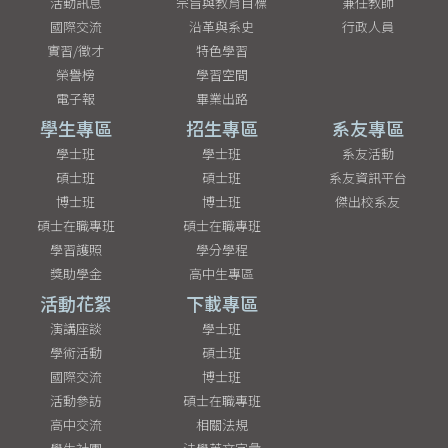
活動訊息
宗旨與教育目標
兼任教師
國際交流
沿革與系史
行政人員
實習/徵才
特色學習
榮譽榜
學習空間
電子報
畢業出路
學生專區
招生專區
系友專區
學士班
學士班
系友活動
碩士班
碩士班
系友資訊平台
博士班
博士班
傑出校系友
碩士在職專班
碩士在職專班
學習護照
學分學程
獎助學金
高中生專區
活動花絮
下載專區
演講座談
學士班
學術活動
碩士班
國際交流
博士班
活動參訪
碩士在職專班
高中交流
相關法規