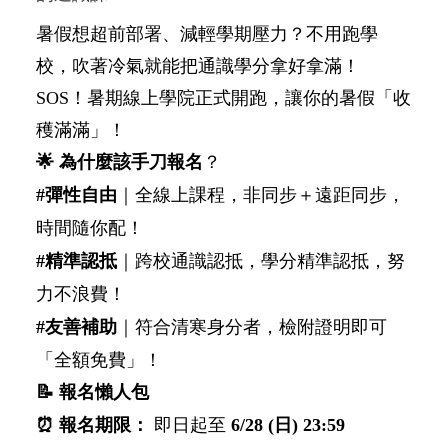
暑假想超前部署、減輕學期壓力？不用跑學
校，吹著冷氣就能把通識學分拿好拿滿！ 
SOS！暑期線上學院正式開跑，讓你的暑假「收
穫滿滿」！
🌟
 為什麼該手刀報名
？
#彈性自由
｜全線上課程，非同步＋遠距同步，
時間隨你配！
#精準認抵
｜跨校通識認抵，學分精準認抵，努
力不浪費！
#友善補助
｜符合清寒身分者，檢附證明即可
「全額免費」！
📝
 報名懶人包
⏰
 報名期限：
 即日起至 
6/28 (日) 23:59