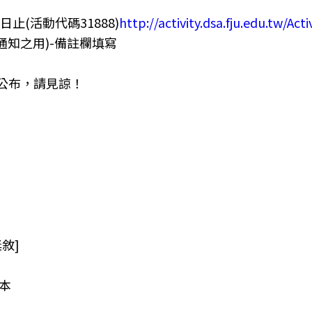
止(活動代碼31888)
http://activity.dsa.fju.edu.tw/Act
通知之用)-備註欄填寫
公布，請見諒！
敘]
本