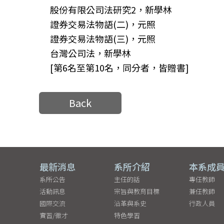
股份有限公司法研究2，新學林
證券交易法物語(二)，元照
證券交易法物語(三)，元照
台灣公司法，新學林
[第6名至第10名，同分者，皆贈書]
Back
最新消息
系所介紹
本系成
系所公告
主任的話
專任教師
活動訊息
宗旨與教育目標
兼任教師
國際交流
沿革與系史
行政人員
實習/徵才
特色學習