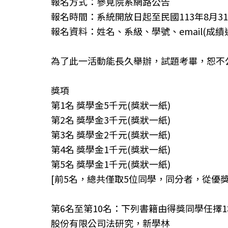
報名方式：參見院系網路公告
報名時間：系統開放日起至民國113年8月31日
報名資料：姓名、系級、學號、email(成績
為了此一活動能長久舉辦，試題考畢，恕不
獎項
第1名 獎學金5千元(獎狀一紙)
第2名 獎學金3千元(獎狀一紙)
第3名 獎學金2千元(獎狀一紙)
第4名 獎學金1千元(獎狀一紙)
第5名 獎學金1千元(獎狀一紙)
[前5名，總共僅取5位同學，同分者，從優獎
第6名至第10名：下列書籍由得獎同學任擇1
股份有限公司法研究，新學林