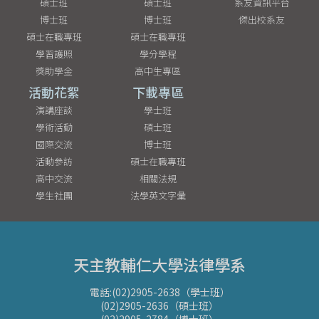
碩士班
碩士班
系友資訊平台
博士班
博士班
傑出校系友
碩士在職專班
碩士在職專班
學習護照
學分學程
獎助學金
高中生專區
活動花絮
下載專區
演講座談
學士班
學術活動
碩士班
國際交流
博士班
活動參訪
碩士在職專班
高中交流
相關法規
學生社團
法學英文字彙
天主教輔仁大學法律學系
電話:(02)2905-2638（學士班）
(02)2905-2636（碩士班）
(02)2905-2784（博士班）