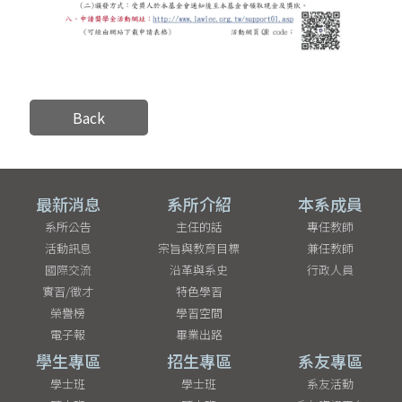
Back
最新消息
系所介紹
本系成員
系所公告
主任的話
專任教師
活動訊息
宗旨與教育目標
兼任教師
國際交流
沿革與系史
行政人員
實習/徵才
特色學習
榮譽榜
學習空間
電子報
畢業出路
學生專區
招生專區
系友專區
學士班
學士班
系友活動