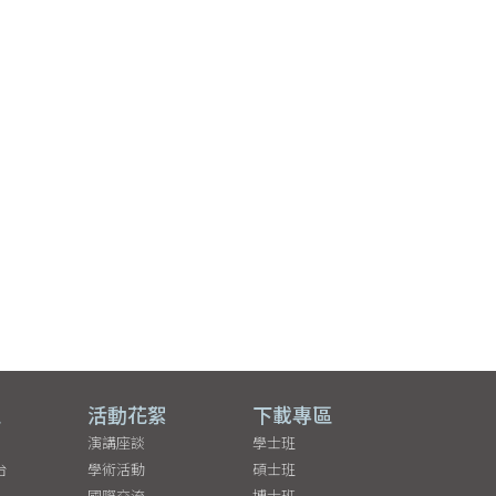
區
活動花絮
下載專區
演講座談
學士班
台
學術活動
碩士班
國際交流
博士班