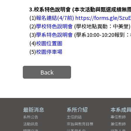
3.校系特色說明會 (本次活動與甄選成績無
(1)
報名連結(4/7前) https://forms.gle/Sz
(2)
學校特色說明會
(學校地點異動：中美堂)
(3)
學系特色說明會
(學系10:00-10:20報
(4)
校園位置圖
(5)
校園停車場
Back
最新消息
系所介紹
本系成
系所公告
主任的話
專任教師
活動訊息
宗旨與教育目標
兼任教師
國際交流
沿革與系史
行政人員