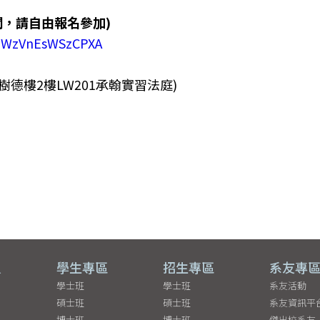
關，請自由報名參加)
uEWzVnEsWSzCPXA
到：樹德樓2樓LW201承翰實習法庭)
員
學生專區
招生專區
系友專
學士班
學士班
系友活動
碩士班
碩士班
系友資訊平
博士班
博士班
傑出校系友