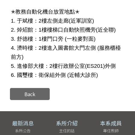
✭教務自動化機台放置地點✭
1. 于斌樓：2樓左側走廊(近軍訓室)
2. 焯炤館：1樓樓梯口自動快照機旁(近全聯)
3. 舒德樓：1樓門口旁 (一粒麥對面)
4. 濟時樓：2樓進入圖書館大門左側 (服務櫃檯
前方)
5. 進修部大樓：2樓行政辦公室(ES201)外側
6. 國璽樓：衛保組外側 (近輔大診所)
Back
最新消息
系所介紹
本系成員
系所公告
主任的話
專任教師