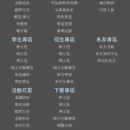
活動訊息
宗旨與教育目標
兼任教師
國際交流
沿革與系史
行政人員
實習/徵才
特色學習
榮譽榜
學習空間
電子報
畢業出路
學生專區
招生專區
系友專區
學士班
學士班
系友活動
碩士班
碩士班
系友資訊平台
博士班
博士班
傑出校系友
碩士在職專班
碩士在職專班
學習護照
學分學程
獎助學金
高中生專區
活動花絮
下載專區
演講座談
學士班
學術活動
碩士班
國際交流
博士班
活動參訪
碩士在職專班
高中交流
相關法規