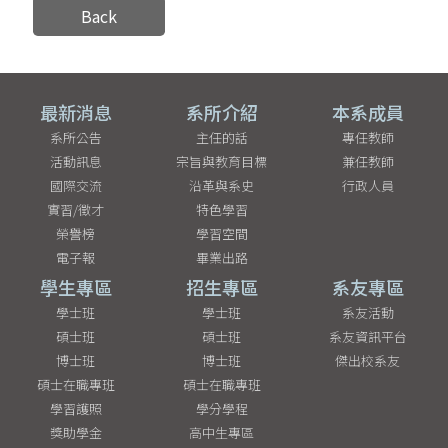
Back
最新消息
系所介紹
本系成員
系所公告
主任的話
專任教師
活動訊息
宗旨與教育目標
兼任教師
國際交流
沿革與系史
行政人員
實習/徵才
特色學習
榮譽榜
學習空間
電子報
畢業出路
學生專區
招生專區
系友專區
學士班
學士班
系友活動
碩士班
碩士班
系友資訊平台
博士班
博士班
傑出校系友
碩士在職專班
碩士在職專班
學習護照
學分學程
獎助學金
高中生專區