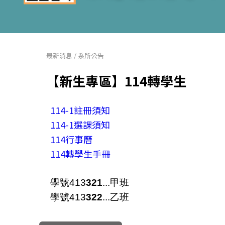
最新消息
/
系所公告
【新生專區】114轉學生
114-1註冊須知
114-1選課須知
114行事曆
114轉學生手冊
學號413
321
...甲班
學號413
322
...乙班