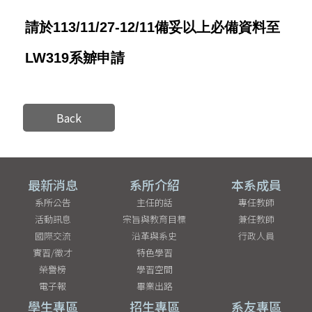
請於113/11/27-12/11備妥以上必備資料至
LW319系辧申請
Back
最新消息
系所介紹
本系成員
系所公告
主任的話
專任教師
活動訊息
宗旨與教育目標
兼任教師
國際交流
沿革與系史
行政人員
實習/徵才
特色學習
榮譽榜
學習空間
電子報
畢業出路
學生專區
招生專區
系友專區