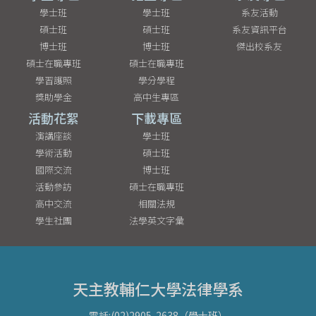
學士班
學士班
系友活動
碩士班
碩士班
系友資訊平台
博士班
博士班
傑出校系友
碩士在職專班
碩士在職專班
學習護照
學分學程
獎助學金
高中生專區
活動花絮
下載專區
演講座談
學士班
學術活動
碩士班
國際交流
博士班
活動參訪
碩士在職專班
高中交流
相關法規
學生社團
法學英文字彙
天主教輔仁大學法律學系
電話:(02)2905-2638（學士班）