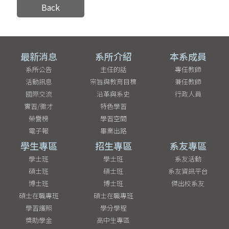
Back
最新消息
系所介紹
本系成員
系所公告
主任的話
專任教師
活動訊息
宗旨與教育目標
兼任教師
國際交流
沿革與系史
行政人員
實習/徵才
特色學習
榮譽榜
學習空間
電子報
畢業出路
學生專區
招生專區
系友專區
學士班
學士班
系友活動
碩士班
碩士班
系友資訊平台
博士班
博士班
傑出校系友
碩士在職專班
碩士在職專班
學習護照
學分學程
獎助學金
高中生專區