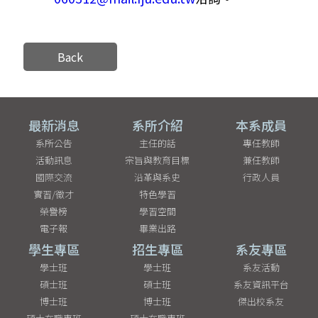
Back
最新消息
系所介紹
本系成員
系所公告
主任的話
專任教師
活動訊息
宗旨與教育目標
兼任教師
國際交流
沿革與系史
行政人員
實習/徵才
特色學習
榮譽榜
學習空間
電子報
畢業出路
學生專區
招生專區
系友專區
學士班
學士班
系友活動
碩士班
碩士班
系友資訊平台
博士班
博士班
傑出校系友