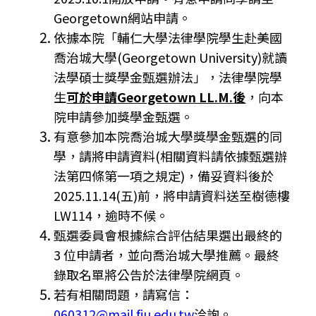
Georgetown網站申請。
依據本院「輔仁大學法律學院學生赴美國
喬治城大學(Georgetown University)就讀
法學碩士獎學金甄選辦法」，法律學院學
生
可於申請
Georgetown LL.M.
後
，向本
院申請參加獎學金甄選。
有意參加本院喬治城大學獎學金甄選的同
學，請將申請資料(相關資料請依據甄選辦
法第四條第一項之規定)，備妥資料後於
2025.11.14(五)前，將申請資料送至樹德樓
LW114，逾時不候。
甄選委員會根據綜合評估結果選出最終的
3 位申請者，並向喬治城大學推薦。最終
錄取名單將公告於法律學院網頁。
若有相關問題，請寫信：
060312@mail.fju.edu.tw
洽詢。