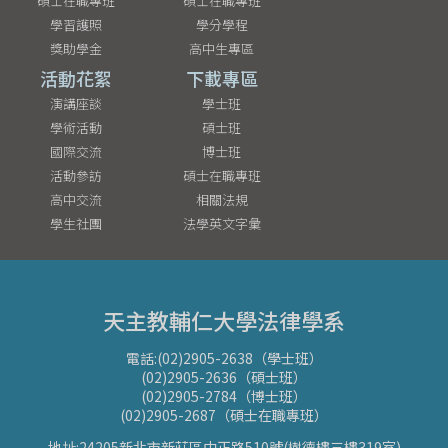
碩士在職專班
碩士在職專班
學習護照
學分學程
獎助學金
高中生專區
活動花絮
下載專區
演講座談
學士班
學術活動
碩士班
國際交流
博士班
活動參訪
碩士在職專班
高中交流
相關法規
學生社團
法學英文字彙
天主教輔仁大學法律學系
電話:(02)2905-2638（學士班）
(02)2905-2636（碩士班）
(02)2905-2784（博士班）
(02)2905-2687（碩士在職專班）
地址:24205新北市新莊區中正路510號(樹德樓三樓319室)