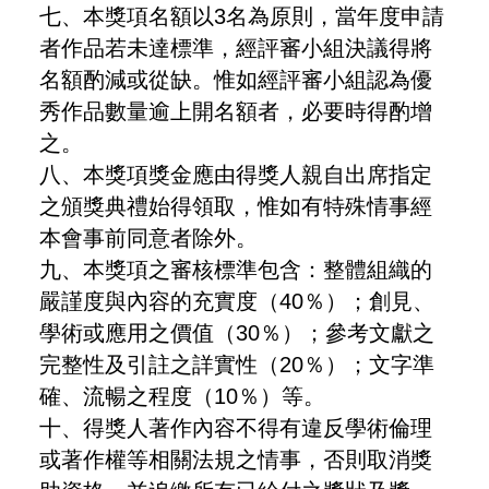
七、本獎項名額以3名為原則，當年度申請
者作品若未達標準，經評審小組決議得將
名額酌減或從缺。惟如經評審小組認為優
秀作品數量逾上開名額者，必要時得酌增
之。
八、本獎項獎金應由得獎人親自出席指定
之頒獎典禮始得領取，惟如有特殊情事經
本會事前同意者除外。
九、本獎項之審核標準包含：整體組織的
嚴謹度與內容的充實度（40％）；創見、
學術或應用之價值（30％）；參考文獻之
完整性及引註之詳實性（20％）；文字準
確、流暢之程度（10％）等。
十、得獎人著作內容不得有違反學術倫理
或著作權等相關法規之情事，否則取消獎