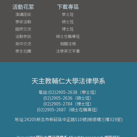
活動花絮
下載專區
演講座談
學士班
學術活動
碩士班
國際交流
博士班
活動參訪
碩士在職專班
高中交流
相關法規
學生社團
法學英文字彙
天主教輔仁大學法律學系
電話:(02)2905-2638（學士班）
(02)2905-2636（碩士班）
(02)2905-2784（博士班）
(02)2905-2687（碩士在職專班）
地址:24205新北市新莊區中正路510號(樹德樓三樓319室)