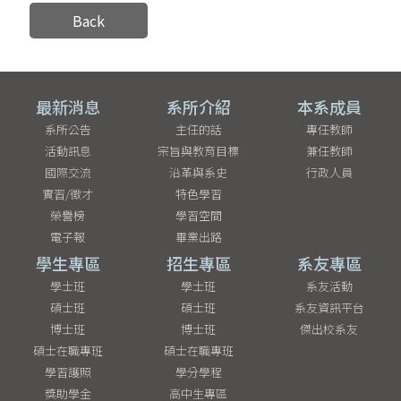
Back
最新消息
系所介紹
本系成員
系所公告
主任的話
專任教師
活動訊息
宗旨與教育目標
兼任教師
國際交流
沿革與系史
行政人員
實習/徵才
特色學習
榮譽榜
學習空間
電子報
畢業出路
學生專區
招生專區
系友專區
學士班
學士班
系友活動
碩士班
碩士班
系友資訊平台
博士班
博士班
傑出校系友
碩士在職專班
碩士在職專班
學習護照
學分學程
獎助學金
高中生專區